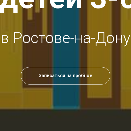
в Ростове-на-Дону
Записаться на пробное