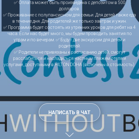
✅ Оплата может быть произведена с депозитом в 500
долларов.
✅ Проживание с полупансионом для семьи. Для детей также еда
в течение дня. Для родителей же только завтрак и ужин.
✅ Программа будет состоять из утренних уроков для ребят на 4
часа. Если нас будет много, мы будем проводить занятия по
утрам и по вечерам. ✅ Будут две экскурсии для детей и
родителей.
✅ Родители не привязаны к расписанию детей, смогут
расслабиться и насладиться частным пляжем отеля и
услугами, доступными в HILTON DOHA (включены в стоимость).
НАПИСАТЬ В ЧАТ