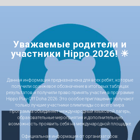
Уважаемые родители и
участники Hippo 2026! ☀
Данная информация предназначена для всех ребят, которые
получили оранжевое обозначение в итоговых таблицах
результатов и получили право принять участие в программе
Hippo Play-Off Doha 2026. Это особое приглашение получают
только лучшие участники олимпиады со всего мира.
Программа объединяет международный языковой лагерь,
образовательные мероприятия и дополнительную
возможность проявить себя на международной площадке.
Официальная информация от организаторов: