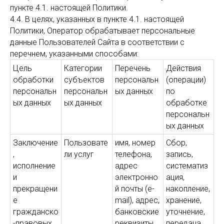
пункте 4.1. настоящей Политики.
4.4. В целях, указанных в пункте 4.1. настоящей
Политики, Оператор обрабатывает персональные
данные Пользователей Сайта в соответствии с
перечнем, указанными способами:
Цель
Категории
Перечень
Действия
обработки
субъектов
персональн
(операции)
персональн
персональн
ых данных
по
ых данных
ых данных
обработке
персональн
ых данных
Заключение
Пользовате
имя, номер
Сбор,
,
ли услуг
телефона,
запись,
исполнение
адрес
систематиз
и
электронно
ация,
прекращени
й почты (e-
накопление,
е
mail), адрес,
хранение,
гражданско
банковские
уточнение,
-правовых
реквизиты,
передача,