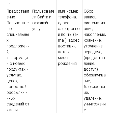
ля
Предоставл
Пользовате
имя, номер
Сбор,
ение
ли Сайта и
телефона,
запись,
Пользовате
оффлайн
адрес
систематиз
лю
услуг
электронно
ация,
специальны
й почты (e-
накопление,
х
mail), адрес
хранение,
предложени
доставки,
уточнение,
й,
дата и
передача,
информаци
месяц
(предостав
и о новых
рождения
ление,
продуктах и
доступ)
услугах,
обезличива
ценах,
ние,
новостной
блокирован
рассылки и
ие,
иных
удаление,
сведений от
уничтожени
имени
е