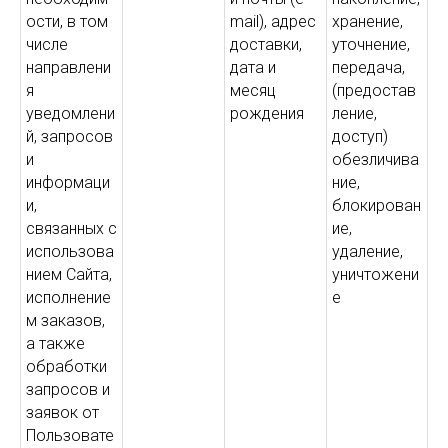
ости, в том
mail), адрес
хранение,
числе
доставки,
уточнение,
направлени
дата и
передача,
я
месяц
(предостав
уведомлени
рождения
ление,
й, запросов
доступ)
и
обезличива
информаци
ние,
и,
блокирован
связанных с
ие,
использова
удаление,
нием Сайта,
уничтожени
исполнение
е
м заказов,
а также
обработки
запросов и
заявок от
Пользовате