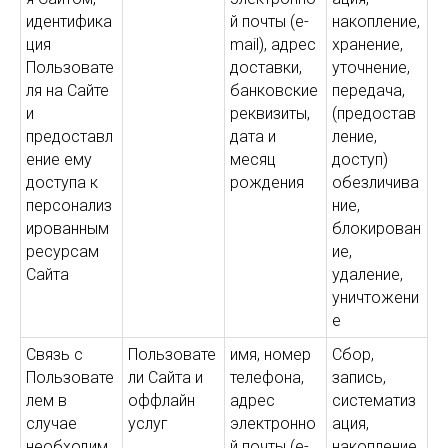
идентифика
й почты (e-
накопление,
ция
mail), адрес
хранение,
Пользовате
доставки,
уточнение,
ля на Сайте
банковские
передача,
и
реквизиты,
(предостав
предоставл
дата и
ление,
ение ему
месяц
доступ)
доступа к
рождения
обезличива
персонализ
ние,
ированным
блокирован
ресурсам
ие,
Сайта
удаление,
уничтожени
е
Связь с
Пользовате
имя, номер
Сбор,
Пользовате
ли Сайта и
телефона,
запись,
лем в
оффлайн
адрес
систематиз
случае
услуг
электронно
ация,
необходим
й почты (e-
накопление,