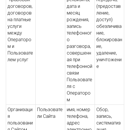
договоров,
дата и
(предостав
договоров
месяц
ление,
на платные
рождения,
доступ)
услуги
запись
обезличива
между
телефонног
ние,
Операторо
о
блокирован
м и
разговора,
ие,
Пользовате
совершенн
удаление,
лем услуг
ая при
уничтожени
телефонной
е
связи
Пользовате
ля с
Операторо
м
Организаци
Пользовате
имя, номер
Сбор,
я
ли Сайта
телефона,
запись,
пользовани
адрес
систематиз
я Сайтом,
электронно
ация,